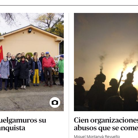
Cuelgamuros su
Cien organizacione
anquista
abusos que se comet
Miguel Montanyà Revuelto