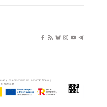
ocias y los contenidos de Economía Social y
 el apoyo de