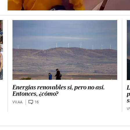
Energías renovables sí, pero no así.
L
Entonces, ¿cómo?
p
s
VV.AA.
16
V