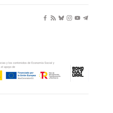
ocias y los contenidos de Economía Social y
 el apoyo de
/
El Salto Radio
Abecedario Latinoamericano
Recomendado
📅︎
OTROS PODCAST