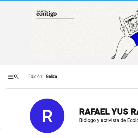
Salto a contenido
Salto a navegación
Contenidos portada
Acce
Edición:
R
RAFAEL YUS 
Biólogo y activista de Eco