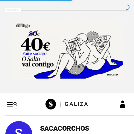
Salto a contenido
Salto a navegación
Conteni
| GALIZA
SACACORCHOS