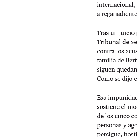
internacional,
a regañadiente
Tras un juicio
Tribunal de S
contra los acu
familia de Be
siguen quedand
Como se dijo e
Esa impunidad
sostiene el m
de los cinco c
personas y ago
persigue, host