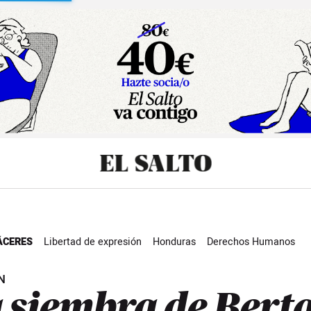
sibilidad
ÁCERES
Libertad de expresión
Honduras
Derechos Humanos
mo
ISDS
Global
N
 siembra de Bert