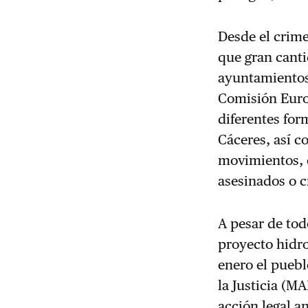
Desde el crim
que gran canti
ayuntamientos,
Comisión Euro
diferentes for
Cáceres, así c
movimientos, 
asesinados o 
A pesar de tod
proyecto hidro
enero el puebl
la Justicia (M
acción legal a