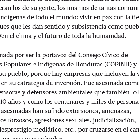
eran los de su gente, los mismos de tantas comun
ndígenas de todo el mundo: vivir en paz con la tie
ques que les dan sentido y subsistencia como pueb
egen el clima y el futuro de toda la humanidad.
inada por ser la portavoz del Consejo Cívico de
s Populares e Indígenas de Honduras (COPINH) y 
 su pueblo, porque hay empresas que incluyen la 
 en su estrategia de inversión. Fue asesinada como
fensoras y defensores ambientales que también lo
 10 años y como los centenares y miles de persona
er asesinadas han sufrido extorsiones, amenazas,
s forzosos, agresiones sexuales, judicialización,
sprestigio mediático, etc., por cruzarse en el c
biernos sin escrúpulos.