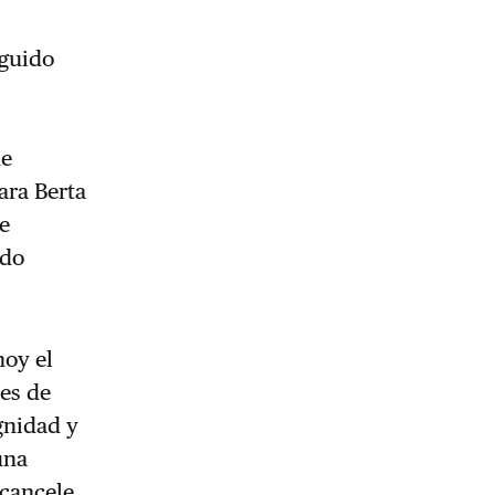
eguido
de
ara Berta
de
ido
hoy el
mes de
gnidad y
una
 cancele