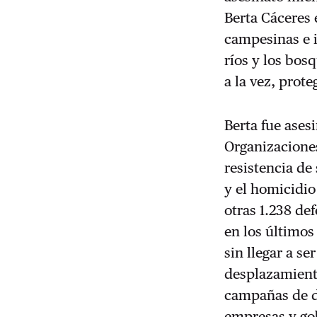
Berta Cáceres 
campesinas e i
ríos y los bos
a la vez, prot
Berta fue ases
Organizacione
resistencia de
y el homicidio
otras 1.238 de
en los últimos
sin llegar a s
desplazamiento
campañas de de
empresas y go