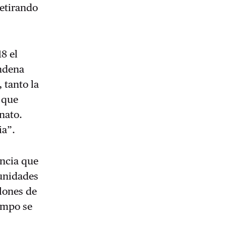
retirando
18 el
ondena
 tanto la
 que
nato.
ia”.
encia que
munidades
lones de
iempo se