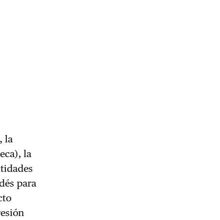
 la
ca), la
ntidades
dés para
cto
resión