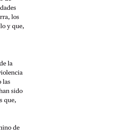
idades
rra, los
lo y que,
de la
violencia
 las
 han sido
s que,
amino de