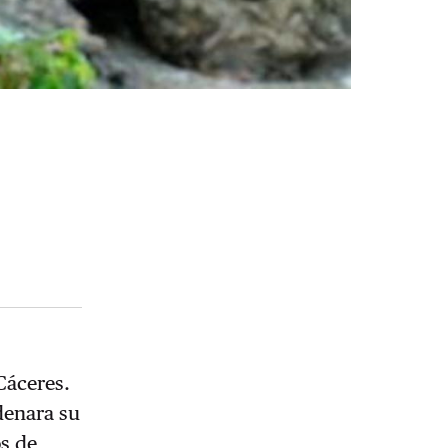
Cáceres.
denara su
os de