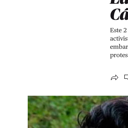
Cá
Este 2
activi
embarg
protes