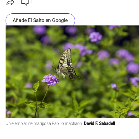
1
Añade El Salto en Google
Un ejemplar de mariposa Papilio machaon.
David F. Sabadell