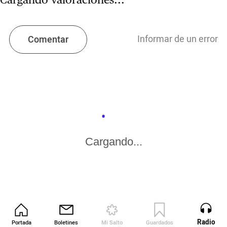
Informar de un error
Comentar
Cargando...
Radio
Portada
Boletines
Mi Salto
Guardados
Revista