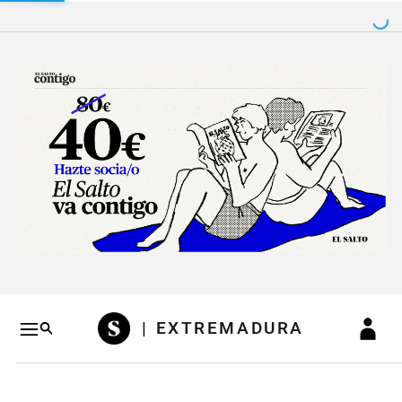
Salto a contenido
Salto a navegación
Conteni
| EXTREMADURA