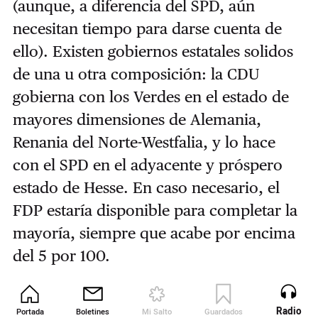
(aunque, a diferencia del SPD, aún
necesitan tiempo para darse cuenta de
ello). Existen gobiernos estatales solidos
de una u otra composición: la CDU
gobierna con los Verdes en el estado de
mayores dimensiones de Alemania,
Renania del Norte-Westfalia, y lo hace
con el SPD en el adyacente y próspero
estado de Hesse. En caso necesario, el
FDP estaría disponible para completar la
mayoría, siempre que acabe por encima
del 5 por 100.
Dependiendo de cómo resuelvan los
Radio
Portada
Boletines
Mi Salto
Guardados
Revista