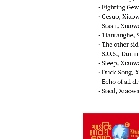
- Fighting Ge
- Cesuo, Xiao
- Stasii, Xiao
- Tiantanghe, 
- The other si
- S.O.S., Dum
- Sleep, Xiao
- Duck Song, 
- Echo of all 
- Steal, Xiaow