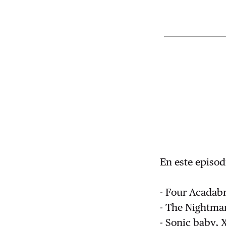
En este episo
- Four Acadab
- The Nightma
- Sonic baby,