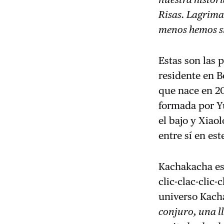
Risas. Lagrima
menos hemos si
Estas son las 
residente en B
que nace en 20
formada por Yu
el bajo y Xiao
entre sí en es
Kachakacha es
clic-clac-clic
universo Kacha
conjuro, una l