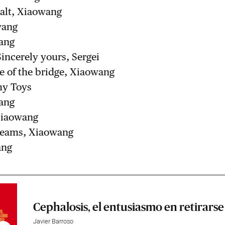
walt, Xiaowang
wang
wang
Sincerely yours, Sergei
de of the bridge, Xiaowang
my Toys
wang
Xiaowang
dreams, Xiaowang
ang
Cephalosis, el entusiasmo en retirarse
Javier Barroso