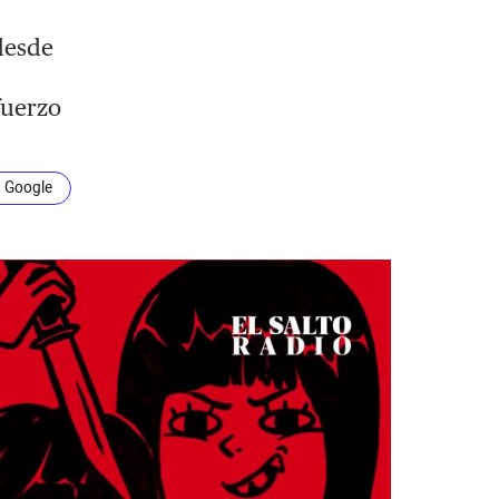
desde
fuerzo
n Google