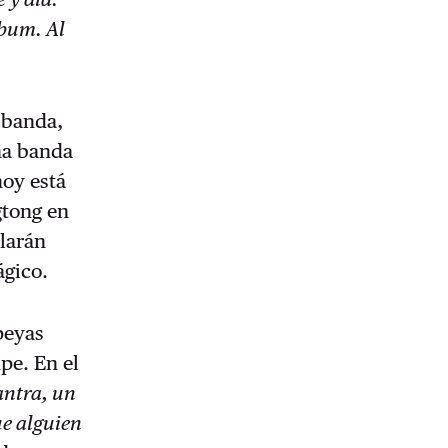
lbum. Al
 banda,
na banda
hoy está
gtong en
clarán
ágico.
peyas
pe. En el
antra, un
ue alguien