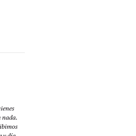
uienes
n nada.
ribimos
 y día.