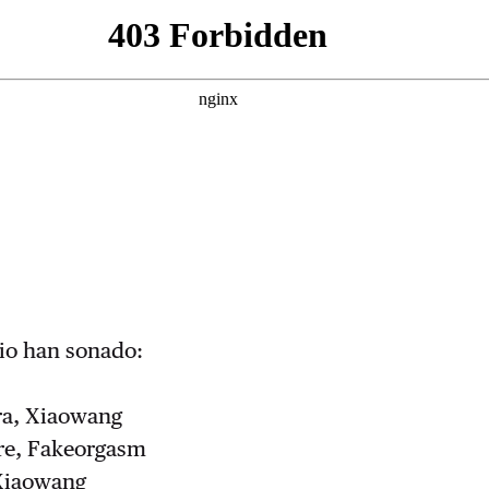
dio han sonado:
ra, Xiaowang
re, Fakeorgasm
 Xiaowang