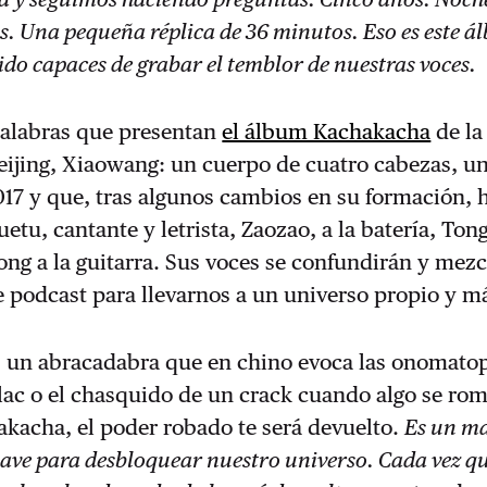
s. Una pequeña réplica de 36 minutos. Eso es este á
do capaces de grabar el temblor de nuestras voces.
palabras que presentan
el álbum Kachakacha
de la
eijing, Xiaowang: un cuerpo de cuatro cabezas, u
17 y que, tras algunos cambios en su formación, 
etu, cantante y letrista, Zaozao, a la batería, Ton
long a la guitarra. Sus voces se confundirán y mez
te podcast para llevarnos a un universo propio y m
 un abracadabra que en chino evoca las onomato
-clac o el chasquido de un crack cuando algo se rom
kacha, el poder robado te será devuelto.
Es un m
lave para desbloquear nuestro universo. Cada vez q