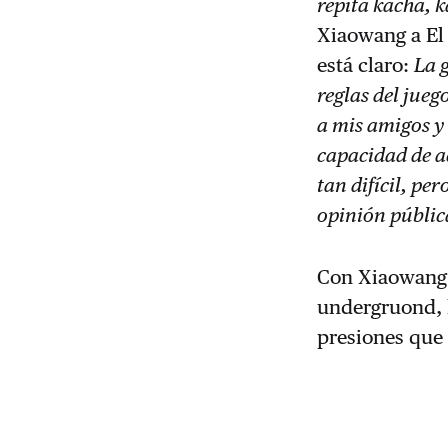
repita kacha, k
Xiaowang a El 
está claro:
La g
reglas del jue
a mis amigos y
capacidad de ac
tan difícil, pe
opinión públi
Con Xiaowang 
undergruond, l
presiones que 