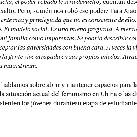
acha, el poder robado le será devuelto,
cuentan des
Salto. Pero, ¿quién nos robó ese poder? Para Xia
ente rica y privilegiada que no es consciente de ello
go. El modelo social. Es una buena pregunta. A menu
 mi familia como impotentes. Se podría describir co
eptar las adversidades con buena cara. A veces la v
ro la gente vive atrapada en sus propios miedos. Atra
ca mainstream.
hablamos sobre abrir y mantener espacios para l
a situación actual del feminismo en China o las d
sienten los jóvenes durantesu etapa de estudiant