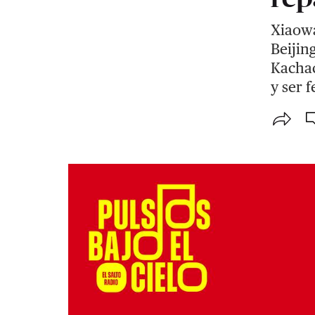
Xiaowa
Beijin
Kachac
y ser 