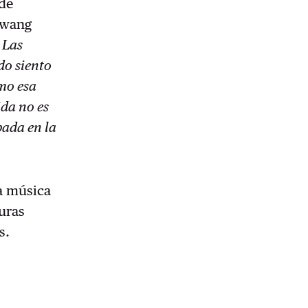
de
owang
. Las
do siento
mo esa
ida no es
pada en la
a música
uras
es.