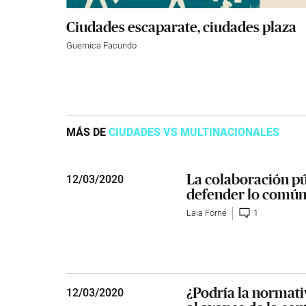
Ciudades escaparate, ciudades plaza
Guernica Facundo
MÁS DE
CIUDADES VS MULTINACIONALES
La colaboración p
12
/
03/2020
defender lo comú
Laia Forné
1
¿Podría la normati
12
/
03/2020