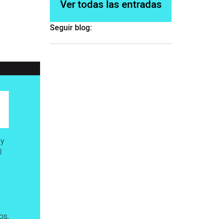
Ver todas las entradas
Seguir blog:
 y
l
os,