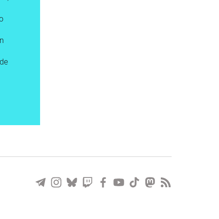
o
ón
 de