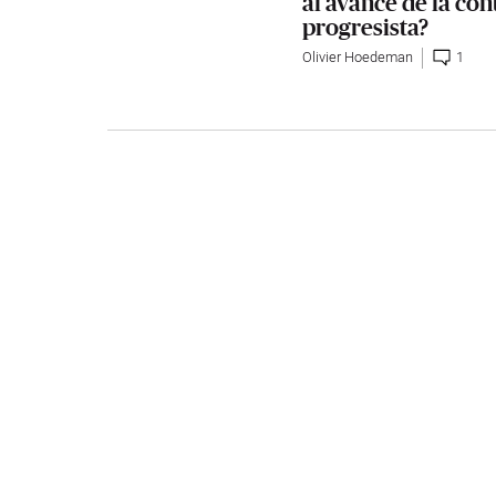
al avance de la con
progresista?
Olivier Hoedeman
1