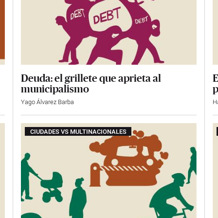
Deuda: el grillete que aprieta al
E
municipalismo
p
Yago Álvarez Barba
H
CIUDADES VS MULTINACIONALES