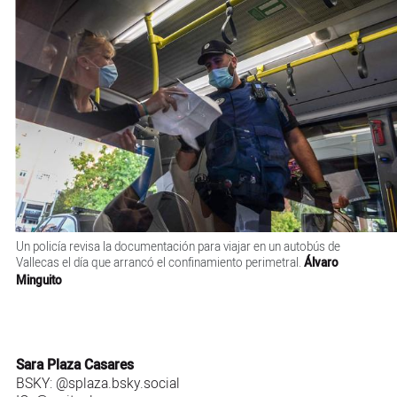
Un policía revisa la documentación para viajar en un autobús de
Vallecas el día que arrancó el confinamiento perimetral.
Álvaro
Minguito
Sara Plaza Casares
BSKY:
@splaza.bsky.social