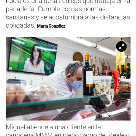
Lucía es una de las chicas que trabaja en la
panadería. Cumple con las normas
sanitarias y se acostumbra a las distancias
obligadas.
Marta González
Ampl
Miguel atiende a una cliente en la
carnicería MMM en pleno barrio del Realejo