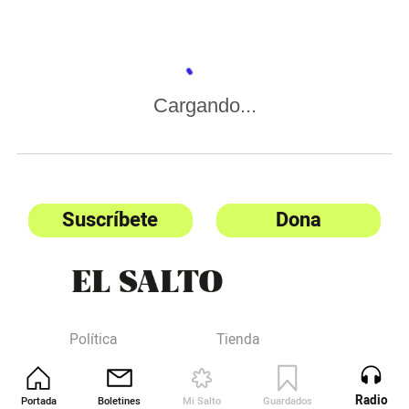
Cargando...
Suscríbete
Dona
Política
Tienda
El Salmón
Contacta
Global
Revista
Radio
Portada
Boletines
Mi Salto
Guardados
Revista