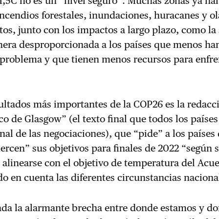
1,5C no es un “nivel seguro”. Muchas zonas ya ha
ncendios forestales, inundaciones, huracanes y ol
stos, junto con los impactos a largo plazo, como la
nera desproporcionada a los países que menos ha
 problema y que tienen menos recursos para enfre
ultados más importantes de la COP26 es la redacc
co de Glasgow” (el texto final que todos los países
inal de las negociaciones), que “pide” a los países
uercen” sus objetivos para finales de 2022 “según 
 alinearse con el objetivo de temperatura del Acu
ndo en cuenta las diferentes circunstancias naciona
dada la alarmante brecha entre donde estamos y d