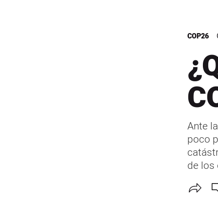
COP26
¿Q
C
Ante l
poco p
catást
de los