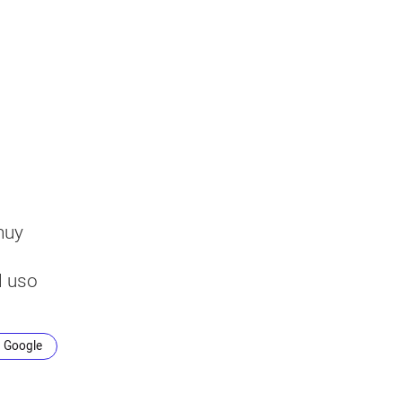
muy
l uso
n Google