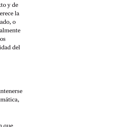
xto y de
erece la
dado, o
eralmente
los
idad del
antenerse
imática,
an que