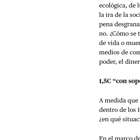
ecológica, de 
la ira de la s
pena desgranar
no. ¿Cómo se t
de vida o muer
medios de comu
poder, el dine
1,5C “con sop
A medida que 
dentro de los 
¿en qué situa
En el marco de