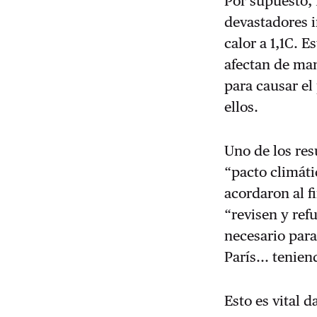
Por supuesto, 
devastadores i
calor a 1,1C. E
afectan de ma
para causar el
ellos.
Uno de los res
“pacto climáti
acordaron al f
“revisen y ref
necesario para
París... tenie
Esto es vital 