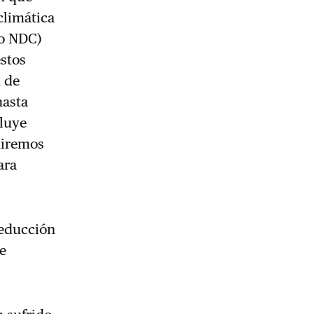
climática
 o NDC)
estos
 de
hasta
luye
uiremos
ara
reducción
e