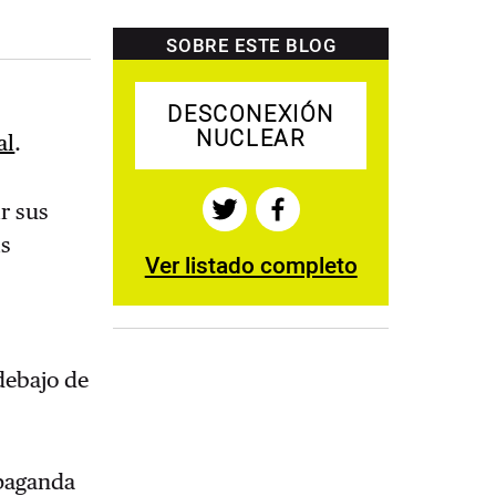
SOBRE ESTE BLOG
DESCONEXIÓN
NUCLEAR
al
.
r sus
is
Ver listado completo
debajo de
opaganda