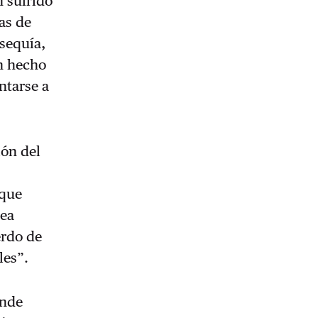
n sufrido
as de
 sequía,
n hecho
ntarse a
ión del
 que
sea
erdo de
les”.
onde