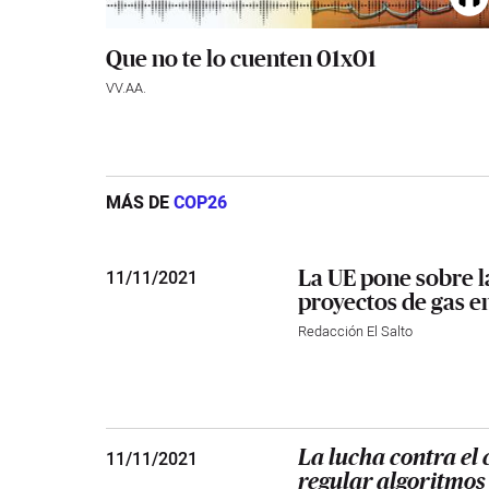
Que no te lo cuenten 01x01
VV.AA.
MÁS DE
COP26
La UE pone sobre l
11
/
11/2021
proyectos de gas 
Redacción El Salto
11
/
11/2021
La lucha contra el
regular algoritmos