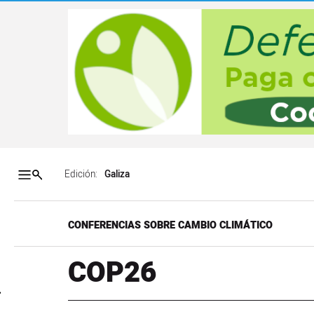
Salto a contenido
Salto a navegación
Contenidos portada
Acce
Edición:
CONFERENCIAS SOBRE CAMBIO CLIMÁTICO
COP26