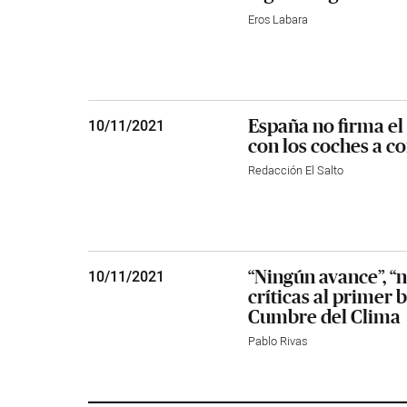
Eros Labara
España no firma e
10
/
11/2021
con los coches a 
Redacción El Salto
“Ningún avance”, “no
10
/
11/2021
críticas al primer
Cumbre del Clima
Pablo Rivas