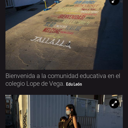
Ampl
Bienvenida a la comunidad educativa en el
colegio Lope de Vega.
Edu León
Ampl