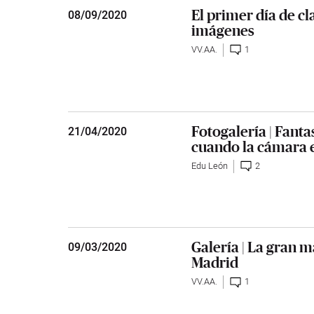
El primer día de cl
08
/
09/2020
imágenes
VV.AA.
1
Fotogalería | Fant
21
/
04/2020
cuando la cámara 
Edu León
2
Galería | La gran 
09
/
03/2020
Madrid
VV.AA.
1