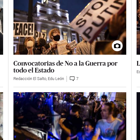
Convocatorias de No a la Guerra por
L
todo el Estado
E
Redacción El Salto
,
Edu León
7