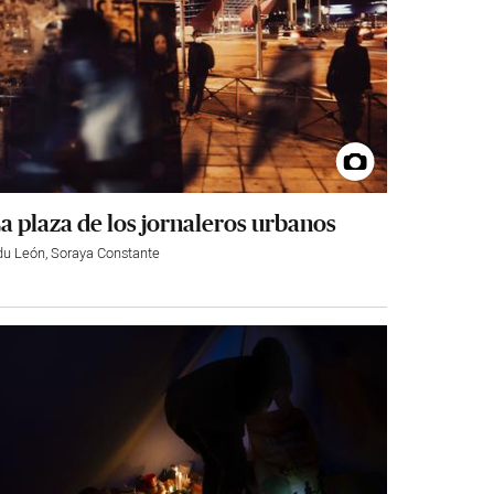
a plaza de los jornaleros urbanos
du León
,
Soraya Constante