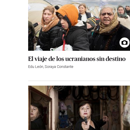
El viaje de los ucranianos sin destino
Edu León
,
Soraya Constante