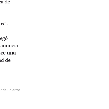
ca de
s
os”.
egó
a anuncia
ice una
ad de
r de un error