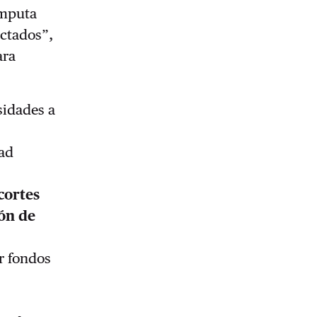
omputa
ctados”,
ara
sidades a
dad
cortes
ón de
ar fondos