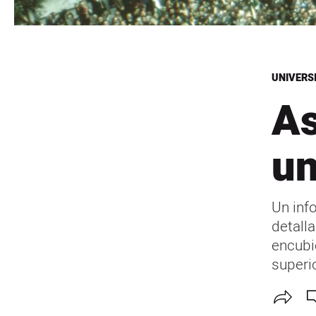
UNIVERS
As
un
Un inf
detall
encubi
superio