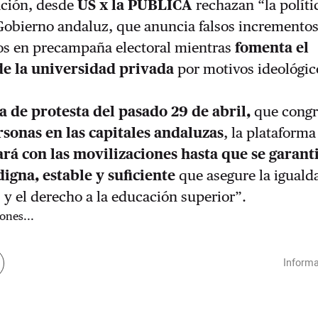
ación, desde
US x la PÚBLICA
rechazan “la políti
 Gobierno andaluz, que anuncia falsos incremento
os en precampaña electoral mientras
fomenta el
de la universidad privada
por motivos ideológic
a de protesta del pasado 29 de abril,
que congr
rsonas en las capitales andaluzas
, la plataform
rá con las movilizaciones hasta que se garant
digna, estable y suficiente
que asegure la iguald
y el derecho a la educación superior”.
ones...
Informa