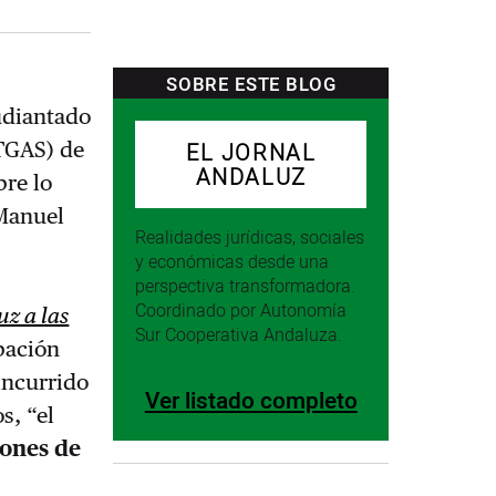
SOBRE ESTE BLOG
udiantado
PTGAS) de
EL JORNAL
ANDALUZ
bre lo
 Manuel
Realidades jurídicas, sociales
y económicas desde una
perspectiva transformadora.
Coordinado por Autonomía
z a las
Sur Cooperativa Andaluza.
bación
incurrido
Ver listado completo
s, “el
lones de