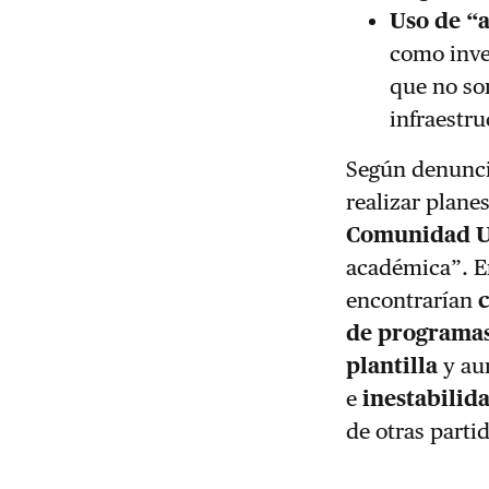
Uso de “
como inve
que no so
infraestru
Según denuncia
realizar plane
Comunidad Un
académica”. E
encontrarían
de programa
plantilla
y aum
e
inestabilida
de otras parti