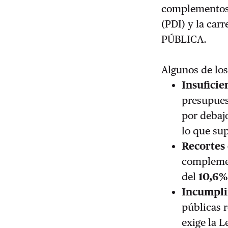
complementos 
(PDI) y la car
PÚBLICA.
Algunos de los
Insuficie
presupues
por debaj
lo que su
Recortes
complement
del
10,6%
Incumpli
públicas 
exige la L