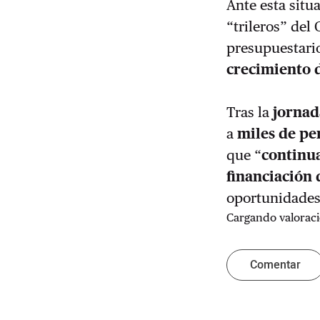
Ante esta situ
“trileros” del
presupuestari
crecimiento 
Tras la
jornad
a
miles de pe
que “
continua
financiación 
oportunidades 
Cargando valoraci
Comentar