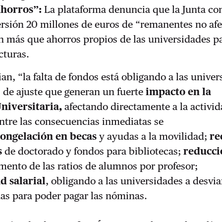
ahorros”:
La plataforma denuncia que la Junta c
rsión 20 millones de euros de “remanentes no afe
n más que ahorros propios de las universidades p
cturas.
n, “la falta de fondos está obligando a las univer
s de ajuste que generan un fuerte
impacto en la
iversitaria,
afectando directamente a la activi
ntre las consecuencias inmediatas se
congelación en becas
y ayudas a la movilidad;
re
s
de doctorado y fondos para bibliotecas;
reducci
ento de las ratios de alumnos por profesor;
d salarial
, obligando a las universidades a desvi
das para poder pagar las nóminas.