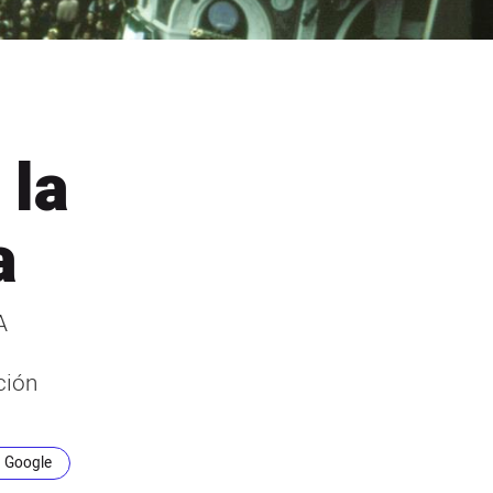
 la
a
A
ción
n Google