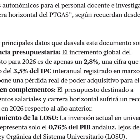
autonómicos para el personal docente e investig
rera horizontal del PTGAS”, según recuerdan desde
 principales datos que desvela este documento so
ncia presupuestaria:
El incremento global del
to para 2026 es de apenas un
2,8%
, una cifra que
o del
3,5% del IPC
interanual registrado en marzo
pone una pérdida real de poder adquisitivo para el
 en complementos:
El presupuesto destinado a
os salariales y carrera horizontal sufrirá un rec
en 2026 respecto al año anterior.
miento de la LOSU:
La inversión actual en unive
representa solo el
0,76% del PIB
andaluz, lejos d
ey Orgánica del Sistema Universitario (LOSU).