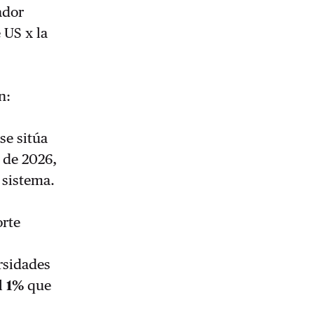
ador
 US x la
n:
 se sitúa
 de 2026,
 sistema.
orte
rsidades
el
1%
que