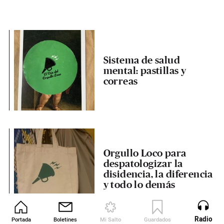
Sistema de salud
mental: pastillas y
correas
Orgullo Loco para
despatologizar la
disidencia, la diferencia
y todo lo demás
Radio
Portada
Boletines
Mi Salto
Guardados
Revista