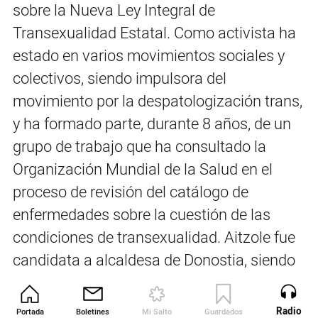
sobre la Nueva Ley Integral de
Transexualidad Estatal. Como activista ha
estado en varios movimientos sociales y
colectivos, siendo impulsora del
movimiento por la despatologización trans,
y ha formado parte, durante 8 años, de un
grupo de trabajo que ha consultado la
Organización Mundial de la Salud en el
proceso de revisión del catálogo de
enfermedades sobre la cuestión de las
condiciones de transexualidad. Aitzole fue
candidata a alcaldesa de Donostia, siendo
la primera persona en condición de
transexualidad en serlo en el Estado
Radio
Portada
Boletines
Mi Salto
Guardados
Revista