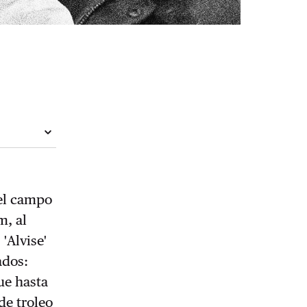
 el campo
m, al
 'Alvise'
ados:
ue hasta
de troleo