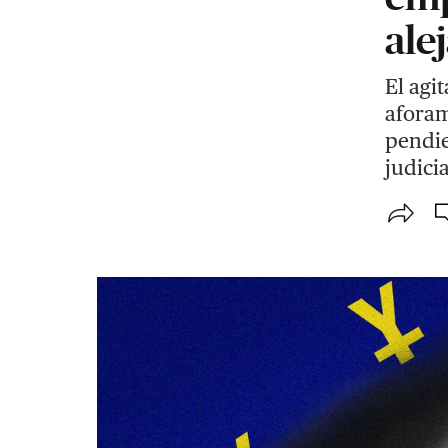
ale
El agi
aforam
pendie
judicia