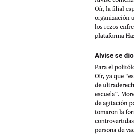
Oír, la filial
organización u
los rezos enfr
plataforma Haz
Alvise se di
Para el politó
Oír, ya que “e
de ultraderech
escuela”.
More
de agitación p
tomaron la fo
controvertidas
persona de vac