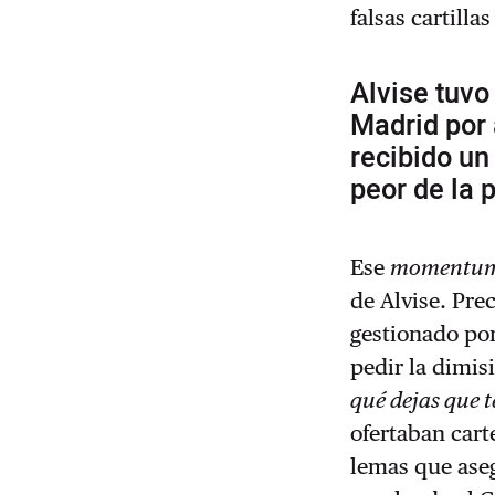
falsas cartill
Alvise tuvo
Madrid por 
recibido un
peor de la 
Ese
momentu
de Alvise. Pr
gestionado por
pedir la dimis
qué dejas que t
ofertaban cart
lemas que ase