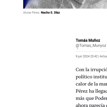
Alvise Pérez.
Nacho S. Díaz
Tomás Muñoz
@Tomas_Munyoz
@tomasmunyoz.bs
9 jun 2024 23:42 | Actu
Con la irrupci
político insti
calor de la ma
Pérez
ha llega
más que Podem
ahora parecía 