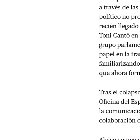
a través de la
político no pr
recién llegado 
Toni Cantó en 
grupo parlamen
papel en la tra
familiarizando
que ahora form
Tras el colaps
Oficina del Es
la comunicació
colaboración 
Alvise comenz