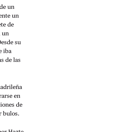
 de un
mente un
ete de
a un
Desde su
e iba
s de las
madrileña
rarse en
ciones de
r bulos.
por Hazte