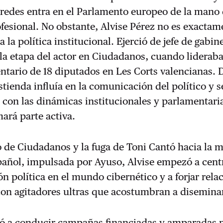
s redes entra en el Parlamento europeo de la mano
ofesional. No obstante, Alvise Pérez no es exacta
a la política institucional. Ejerció de jefe de gabin
la etapa del actor en Ciudadanos, cuando liderab
tario de 18 diputados en Les Corts valencianas. 
stienda influía en la comunicación del político y s
 con las dinámicas institucionales y parlamentaria
ará parte activa.
o de Ciudadanos y la fuga de Toni Cantó hacia la 
pañol, impulsada por Ayuso, Alvise empezó a cent
n política en el mundo cibernético y a forjar rela
con agitadores ultras que acostumbran a disemina
ó a conducir campañas financiadas y amparadas 