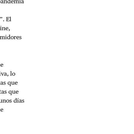
 pandemia
”. El
ine,
umidores
ue
va, lo
mas que
tas que
unos días
de