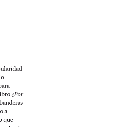
pularidad
io
para
libro
¿Por
 banderas
o a
o que —