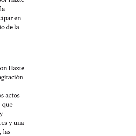
la
cipar en
io de la
con Hazte
agitación
s actos
, que
uy
res y una
 las