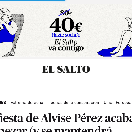
sibilidad
NES
Extrema derecha
Teorías de la conspiración
Unión Europea
d
fiesta de Alvise Pérez acab
ezar (y se mantendrá