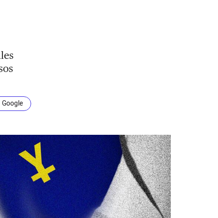
les
sos
n Google