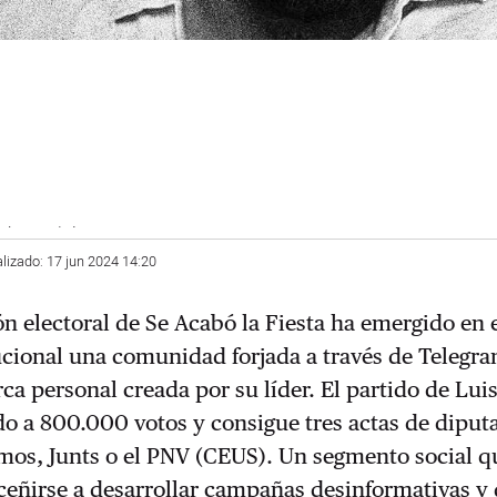
ky.social
alizado: 17 jun 2024 14:20
ón electoral de Se Acabó la Fiesta ha emergido en
tucional una comunidad forjada a través de Telegra
rca personal creada por su líder. El partido de
Luis
do a 800.000 votos y consigue tres actas de diput
os, Junts o el PNV (CEUS). Un segmento social q
ceñirse a desarrollar campañas desinformativas y 