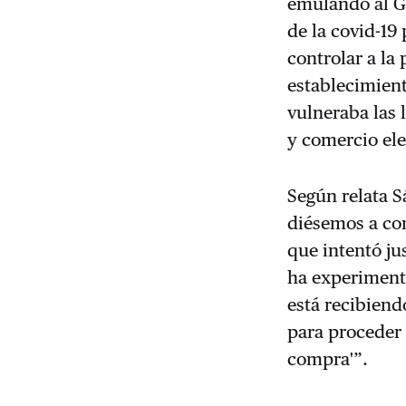
emulando al G
de la covid-19
controlar a la
establecimient
vulneraba las 
y comercio ele
Según relata S
diésemos a con
que intentó ju
ha experimenta
está recibien
para proceder 
compra'”.