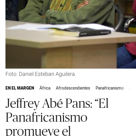
Foto: Daniel Esteban Aguilera.
EN EL MARGEN
África
Afrodescendientes
Panafricanismo
Act
Jeffrey Abé Pans: “El
Panafricanismo
promueve el