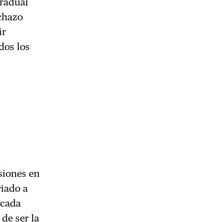
gradual
echazo
ir
dos los
siones en
iado a
icada
de ser la