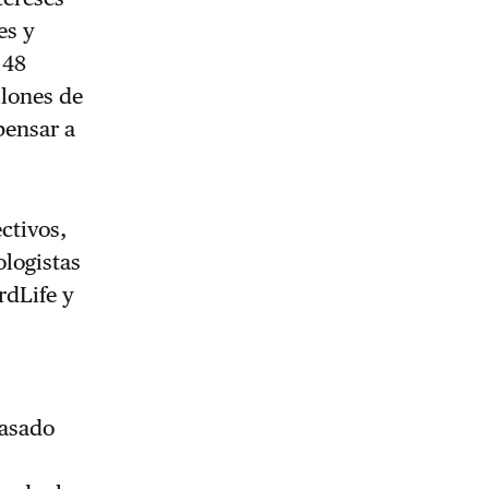
es y
 48
llones de
pensar a
ctivos,
ologistas
rdLife y
pasado