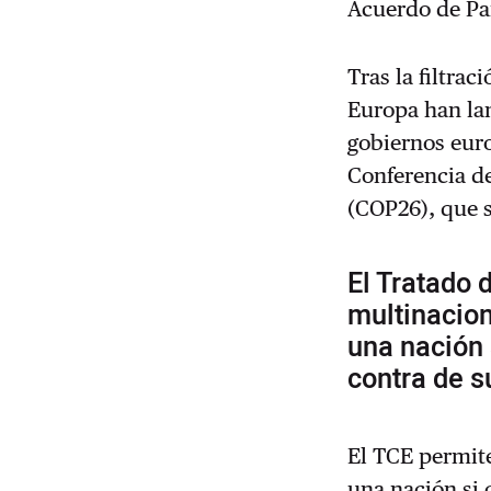
Acuerdo de Pa
Tras la filtra
Europa han lan
gobiernos euro
Conferencia d
(COP26), que 
El Tratado 
multinacio
una nación 
contra de 
El TCE permit
una nación si 