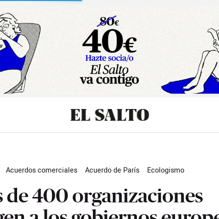
sibilidad
Acuerdos comerciales
Acuerdo de París
Ecologismo
as en Acción
El Salmón Contracorriente
 de 400 organizaciones
gen a los gobiernos europ