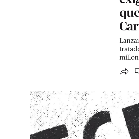
que
Car
Lanzan
tratad
millon