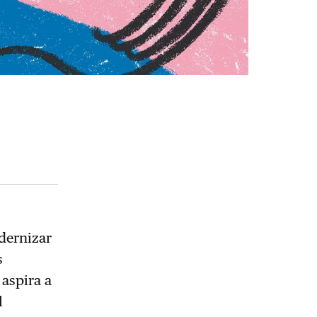
dernizar
s
 aspira a
l