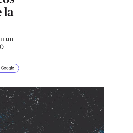
 la
en un
00
n Google