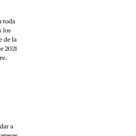
n toda
 los
 de la
de 2021
re.
dar a
tereses