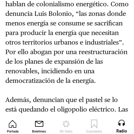
hablan de colonialismo energético. Como
denuncia Luis Bolonio, “las zonas donde
menos energía se consume se sacrifican
para producir la energía que necesitan
otros territorios urbanos e industriales”.
Por ello abogan por una reestructuración
de los planes de expansión de las
renovables, incidiendo en una
democratización de la energía.
Además, denuncian que el pastel se lo
está quedando el oligopolio eléctrico. Las
tres eléctricas históricas —Iberdrola, Enel
Green Power (Endesa) y Naturgy—, junto
Radio
Portada
Boletines
Mi Salto
Guardados
Revista