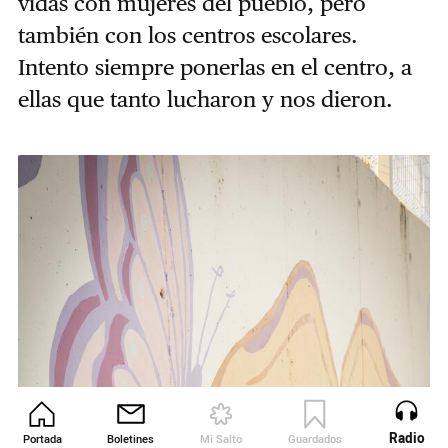
vidas con mujeres del pueblo, pero
también con los centros escolares.
Intento siempre ponerlas en el centro, a
ellas que tanto lucharon y nos dieron.
Radio
Portada
Boletines
Mi Salto
Guardados
Revista