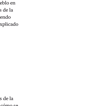
eblo en
s de la
iendo
explicado
 de la
e cómo se