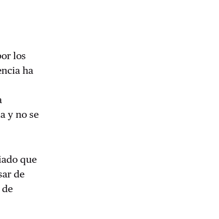
por los
encia ha
a
a y no se
ciado que
sar de
 de