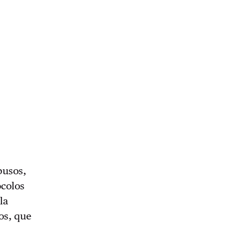
busos,
ocolos
la
os, que