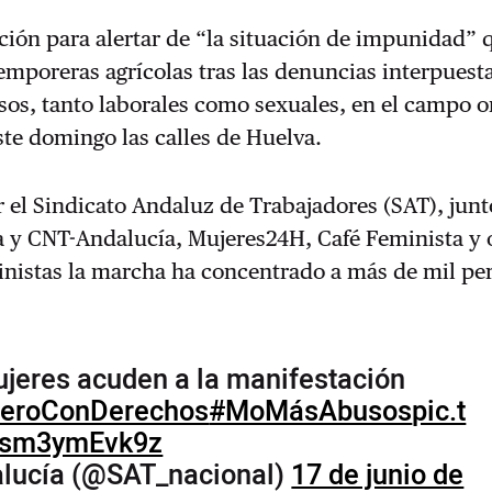
ión para alertar de “la situación de impunidad” 
temporeras agrícolas tras las denuncias interpuest
sos, tanto laborales como sexuales, en el campo 
ste domingo las calles de Huelva.
el Sindicato Andaluz de Trabajadores (SAT), junt
 y CNT-Andalucía, Mujeres24H, Café Feminista y 
inistas la marcha ha concentrado a más de mil pe
ujeres acuden a la manifestación
PeroConDerechos
#MoMásAbusos
pic.t
m/sm3ymEvk9z
lucía (@SAT_nacional)
17 de junio de