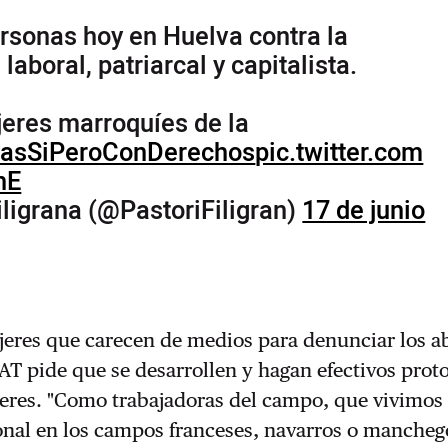
rsonas hoy en Huelva contra la
laboral, patriarcal y capitalista.
eres marroquíes de la
sasSiPeroConDerechos
pic.twitter.com
hE
iligrana (@PastoriFiligran)
17 de junio
jeres que carecen de medios para denunciar los a
SAT pide que se desarrollen y hagan efectivos prot
jeres.
"Como trabajadoras del campo, que vivimos 
onal en los campos franceses, navarros o mancheg