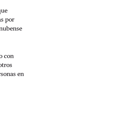
que
as por
onubense
o con
otros
rsonas en