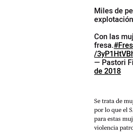
Miles de pe
explotación 
Con las muj
fresa.
#Fre
/3yP1HtVB
— Pastori F
de 2018
Se trata de mu
por lo que el 
para estas mu
violencia patr