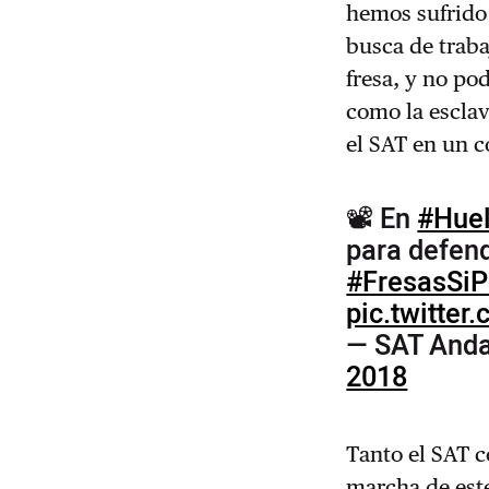
hemos sufrido
busca de traba
fresa, y no po
como la esclav
el SAT en un 
📽 En
#Hue
para defend
#FresasSi
pic.twitt
— SAT Anda
2018
Tanto el SAT 
marcha de est