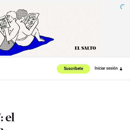
Iniciar sesión
Suscríbete
 el
a