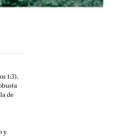
s 1:3).
robusta
 la de
o y