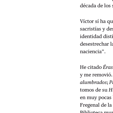
década de los 
Víctor sí ha q
sacristías y d
identidad disti
desestrechar la
naciencia”.
He citado
Éras
y me removió.
alumbrados
;
Pa
tomos de su
H
en muy pocas b
Fregenal de la
Biblioteca mun