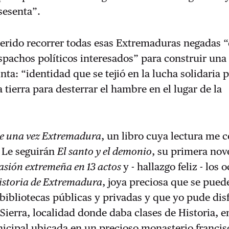
sesenta”.
uerido recorrer todas esas Extremaduras negadas 
espachos políticos interesados” para construir una
nta: “identidad que se tejió en la lucha solidaria 
 tierra para desterrar el hambre en el lugar de la
e una vez Extremadura
, un libro cuya lectura me
 Le seguirán
El santo y el demonio
, su primera nov
sión extremeña en 13 actos
y - hallazgo feliz - los 
istoria de Extremadura
, joya preciosa que se pued
ibliotecas públicas y privadas y que yo pude disf
 Sierra, localidad donde daba clases de Historia, e
icipal ubicada en un precioso monasterio francis