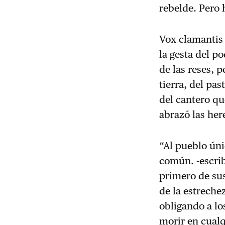
rebelde. Pero 
Vox clamantis 
la gesta del p
de las reses, 
tierra, del pa
del cantero qu
abrazó las her
“Al pueblo úni
común. -escri
primero de sus
de la estreche
obligando a lo
morir en cualqu