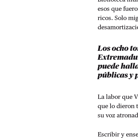
esos que fuero
ricos. Solo mi
desamortizacio
Los ocho to
Extremadur
puede halla
públicas y 
La labor que V
que lo dieron 
su voz atronad
Escribir y ens