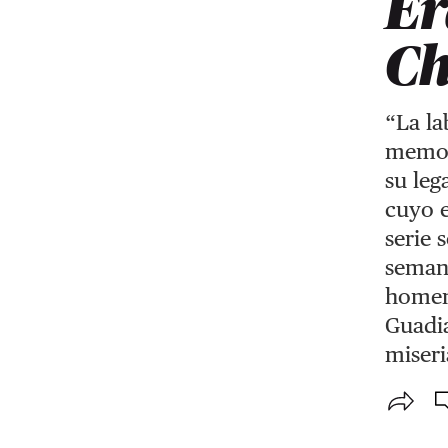
Ér
C
“La la
memori
su leg
cuyo e
serie 
semana
homena
Guadia
miseri