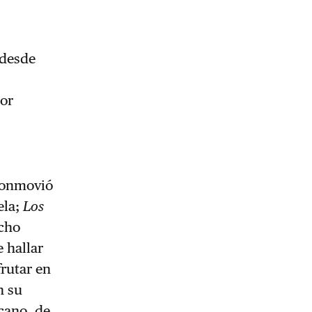
“desde
por
 conmovió
ela;
Los
ocho
e hallar
rutar en
n su
cano, de