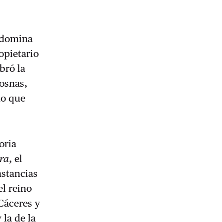
e domina
opietario
bró la
mosnas,
do que
oria
ra
, el
nstancias
el reino
Cáceres y
 la de la