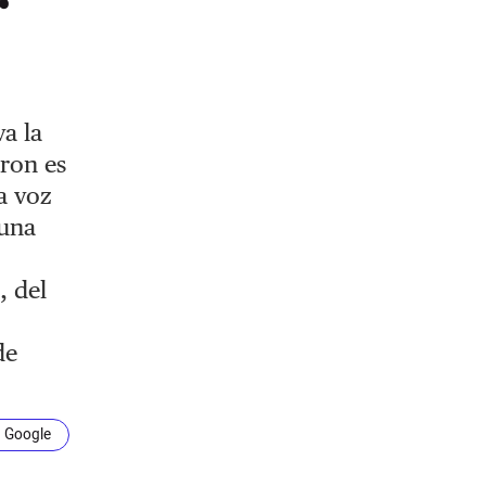
r
a la
ron es
a voz
 una
, del
de
n Google