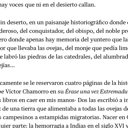
hay voces que ni en el desierto callan.
in deserto, en un paisanaje historiográfico dond
oderoso, del conquistador, del obispo, del noble pr
pero donde apenas hay memoria del yuntero que la
stor que llevaba las ovejas, del monje que pedía li
e labró las piedras de las catedrales, del alumbra
ejías…
camente se le reservaron cuatro páginas de la hist
be Víctor Chamorro en su
Érase una vez Extremadu
 libros en caer en mis manos- Dos las escribió a i
z de una tierra que alimentaba a todas las ovejas d
s campesinos a estampidas migratorias. Nacer en 
ier parte: la hemorragia a Indias en el siglo XVI y