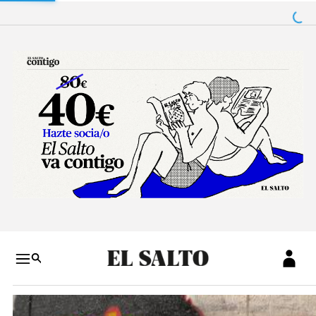
Salto a contenido
Salto a navegación
Conteni