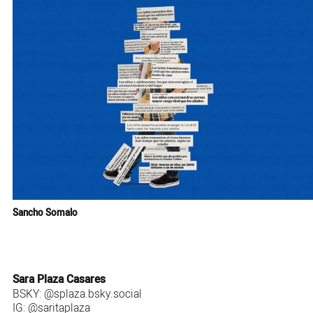
Sancho Somalo
Sara Plaza Casares
BSKY:
@splaza.bsky.social
IG:
@saritaplaza