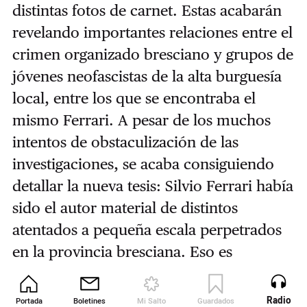
distintas fotos de carnet. Estas acabarán
revelando importantes relaciones entre el
crimen organizado bresciano y grupos de
jóvenes neofascistas de la alta burguesía
local, entre los que se encontraba el
mismo Ferrari. A pesar de los muchos
intentos de obstaculización de las
investigaciones, se acaba consiguiendo
detallar la nueva tesis: Silvio Ferrari había
sido el autor material de distintos
atentados a pequeña escala perpetrados
en la provincia bresciana. Eso es
precisamente lo que estaría haciendo el
día de su muerte, dirigiéndose hacia un
Radio
Portada
Boletines
Mi Salto
Guardados
Revista