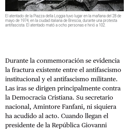
El atentado de la Piazza della Loggia tuvo lugar en la mañana del 28 de
mayo de 1974, en la ciudad italiana de Brescia, durante una protesta
antifascista. El atentado mató a ocho personas e hirió a 102.
Durante la conmemoración se evidencia
la fractura existente entre el antifascismo
institucional y el antifascismo militante.
Las iras se dirigen principalmente contra
la Democracia Cristiana. Su secretario
nacional, Amintore Fanfani, ni siquiera
ha acudido al acto. Cuando llegan el
presidente de la República Giovanni