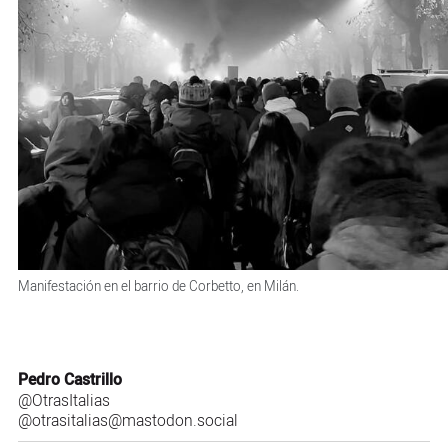
Manifestación en el barrio de Corbetto, en Milán.
Pedro Castrillo
@OtrasItalias
@otrasitalias@mastodon.social