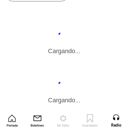
Cargando...
Cargando...
Radio
Portada
Boletines
Mi Salto
Guardados
Revista