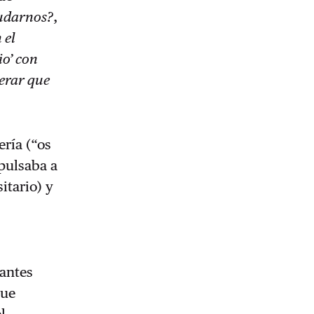
yudarnos?
,
 el
io’ con
erar que
ería (“os
pulsaba a
itario) y
iantes
que
l