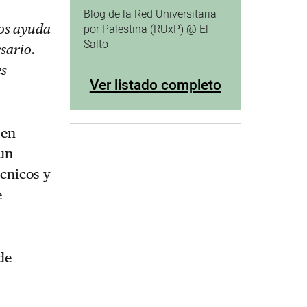
Blog de la Red Universitaria
mos ayuda
por Palestina (RUxP) @ El
Salto
sario.
es
Ver listado completo
 en
 un
écnicos y
e
de