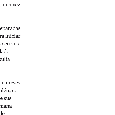
, una vez
reparadas
ra iniciar
io en sus
edado
sulta
van meses
alén, con
e sus
emana
de