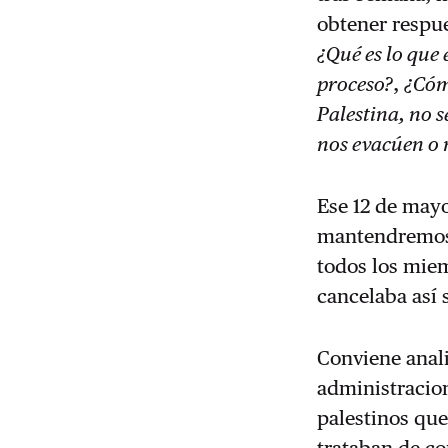
obtener respu
¿Qué es lo que
proceso?
,
¿Cómo
Palestina, no 
nos evacúen o 
Ese 12 de mayo
mantendremos 
todos los miem
cancelaba así 
Conviene anali
administracion
palestinos que
trataban de co