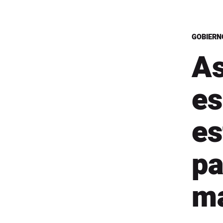
GOBIERN
As
es
es
pa
ma