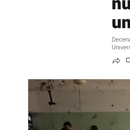
nu
un
Decena
Univer