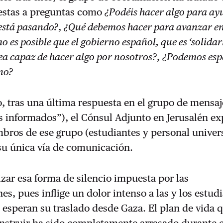
estas a preguntas como
¿Podéis hacer algo para a
 está pasando?
,
¿Qué debemos hacer para avanzar en
 es posible que el gobierno español, que es ‘solidar
sea capaz de hacer algo por nosotros?
,
¿Podemos esp
no?
, tras una última respuesta en el grupo de mensaj
informados”), el Cónsul Adjunto en Jerusalén ex
bros de ese grupo (estudiantes y personal univers
su única vía de comunicación.
zar esa forma de silencio impuesta por las
es, pues inflige un dolor intenso a las y los estud
 esperan su traslado desde Gaza. El plan de vida 
nstruir ha sido completamente arrasado durante e