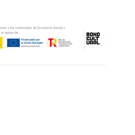
ocias y los contenidos de Economía Social y
 el apoyo de
/
El Salto Radio
Abecedario Latinoamericano
Recomendado
📅︎
OTROS PODCAST