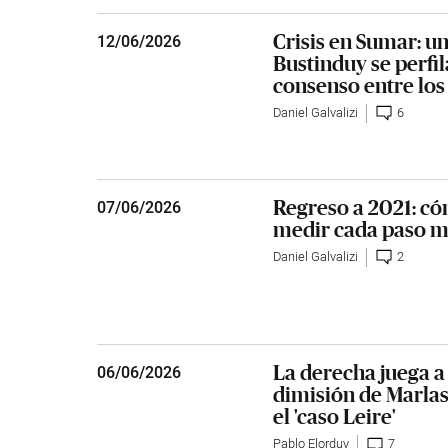
Crisis en Sumar: u
12
/
06/2026
Bustinduy se perfi
consenso entre lo
Daniel Galvalizi
6
Regreso a 2021: có
07
/
06/2026
medir cada paso m
Daniel Galvalizi
2
La derecha juega a 
06
/
06/2026
dimisión de Marlas
el 'caso Leire'
Pablo Elorduy
7