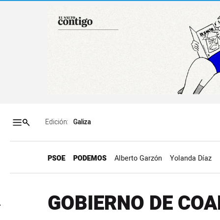
Salto a contenido
Salto a navegación
Contenidos portada
Acce
Edición:
PSOE
PODEMOS
Alberto Garzón
Yolanda Díaz
GOBIERNO DE COA