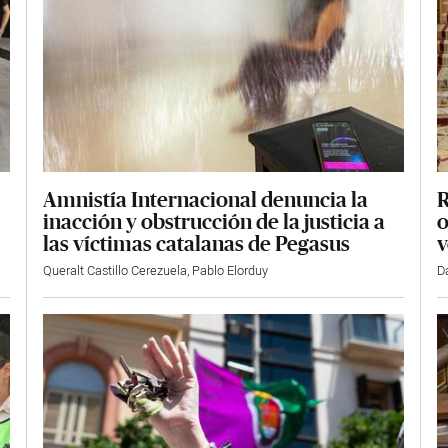
Amnistía Internacional denuncia la
R
inacción y obstrucción de la justicia a
o
las víctimas catalanas de Pegasus
v
Queralt Castillo Cerezuela
,
Pablo Elorduy
Da