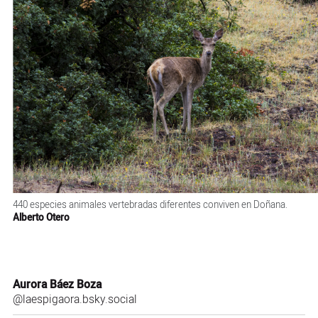
440 especies animales vertebradas diferentes conviven en Doñana.
Alberto Otero
Aurora Báez Boza
@laespigaora.bsky.social