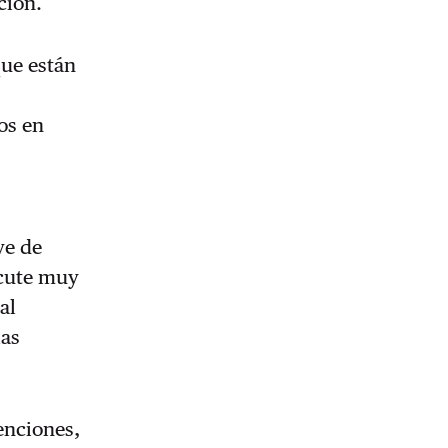
ción.
que están
os en
ye de
rcute muy
al
las
enciones,