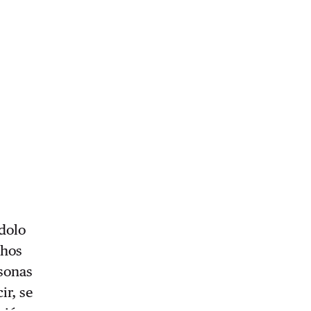
dolo
chos
rsonas
ir, se