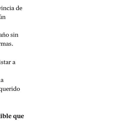
vincia de
gún
año sin
rmas.
star a
la
 querido
ible que