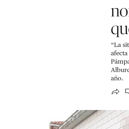
no
qu
“La si
afecta
Pámpa
Alburq
año.