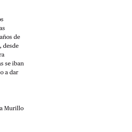
os
as
 años de
n, desde
ra
s se iban
o a dar
a Murillo