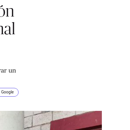
ión
mal
,
rar un
n Google