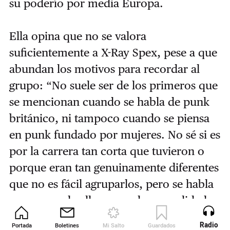
su poderío por media Europa.
Ella opina que no se valora
suficientemente a X-Ray Spex, pese a que
abundan los motivos para recordar al
grupo: “No suele ser de los primeros que
se mencionan cuando se habla de punk
británico, ni tampoco cuando se piensa
en punk fundado por mujeres. No sé si es
por la carrera tan corta que tuvieron o
porque eran tan genuinamente diferentes
que no es fácil agruparlos, pero se habla
muy poco de ellos, cuando en realidad
dejaron un LP absolutamente
Radio
Portada
Boletines
Mi Salto
Guardados
Revista