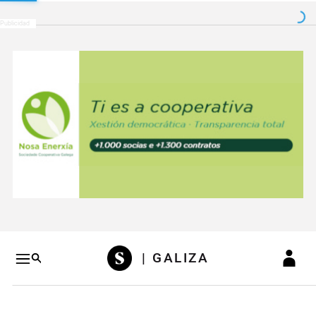
Salto a contenido
Salto a navegación
Conteni
| GALIZA