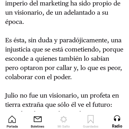
imperio del marketing ha sido propio de
un visionario, de un adelantado a su
época.
Es ésta, sin duda y paradójicamente, una
injusticia que se está cometiendo, porque
esconde a quienes también lo sabían
pero optaron por callar y, lo que es peor,
colaborar con el poder.
Julio no fue un visionario, un profeta en
tierra extraña que sólo él ve el futuro:
cuando Julio se enfrentó al aparato
mediático de la derecha de este país y al
Radio
Portada
Boletines
Mi Salto
Guardados
Revista