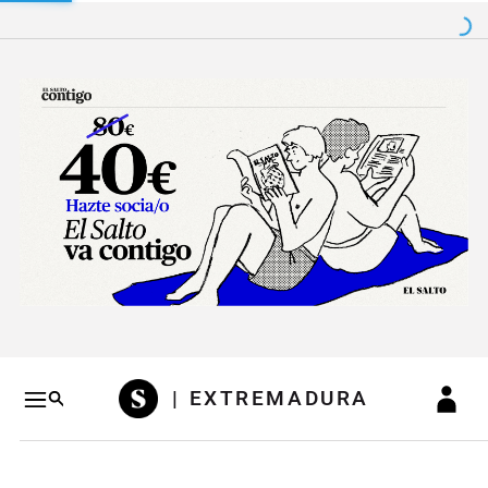
Salto a contenido
Salto a navegación
Conteni
| EXTREMADURA