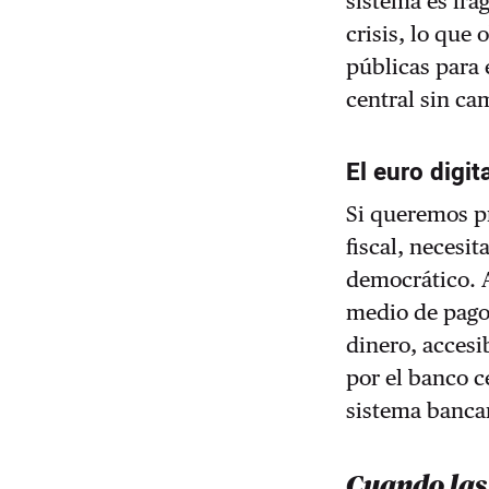
sistema es frá
crisis, lo que 
públicas para 
central sin ca
El euro digit
Si queremos pr
fiscal, necesi
democrático. 
medio de pago 
dinero, accesi
por el banco c
sistema bancar
Cuando las