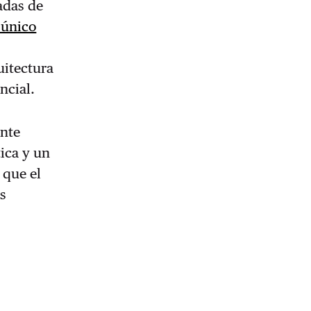
adas de
 único
uitectura
ncial.
nte
tica y un
 que el
as