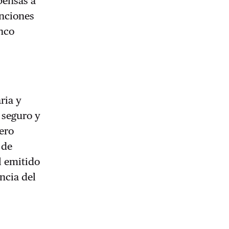
pensas a
enciones
anco
ria y
 seguro y
ero
 de
l emitido
ncia del