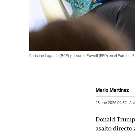
Christine Lagarde (BCE) y Jerome Powell (FED) en el Foro del BC
Mario Martínez
28 ene 2026 09:37 | Ac
Donald Trump a
asalto directo