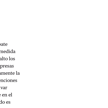
bate
 medida
lto los
mpresas
camente la
venciones
lvar
 en el
do es