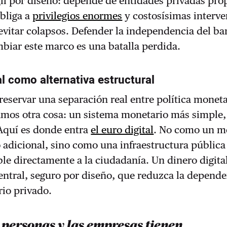
gil por diseño: depende de entidades privadas pro
obliga a
privilegios enormes
y costosísimas interv
evitar colapsos. Defender la independencia del b
mbiar este marco es una batalla perdida.
al como alternativa estructural
eservar una separación real entre política moneta
tamos otra cosa: un sistema monetario más simple,
Aquí es donde entra
el euro digital
. No como un m
adicional, sino como una infraestructura pública
ble directamente a la ciudadanía. Un dinero digita
entral, seguro por diseño, que reduzca la depende
io privado.
 personas y las empresas tienen