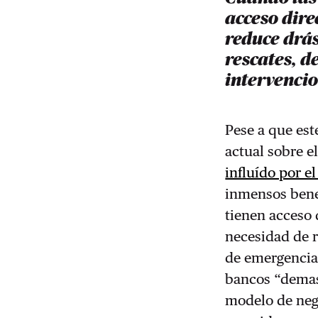
acceso dire
reduce drá
rescates, de
intervenci
Pese a que est
actual sobre e
influído por e
inmensos benef
tienen acceso 
necesidad de r
de emergencia.
bancos “demasi
modelo de nego