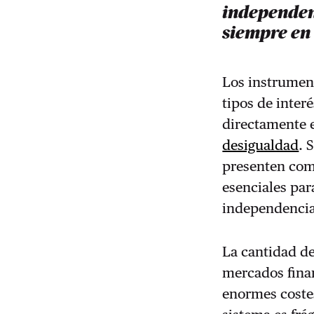
independen
siempre en
Los instrument
tipos de inter
directamente e
desigualdad
. 
presenten como
esenciales par
independencia 
La cantidad de
mercados finan
enormes costes