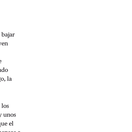
 bajar
yen
e
ndo
o, la
 los
y unos
que el