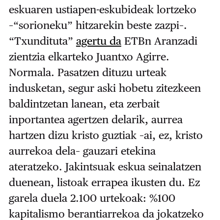
eskuaren ustiapen-eskubideak lortzeko
–“sorioneku” hitzarekin beste zazpi–.
“Txundituta”
agertu da
ETBn Aranzadi
zientzia elkarteko Juantxo Agirre.
Normala. Pasatzen dituzu urteak
indusketan, segur aski hobetu zitezkeen
baldintzetan lanean, eta zerbait
inportantea agertzen delarik, aurrea
hartzen dizu kristo guztiak –ai, ez, kristo
aurrekoa dela– gauzari etekina
ateratzeko. Jakintsuak eskua seinalatzen
duenean, listoak errapea ikusten du. Ez
garela duela 2.100 urtekoak: %100
kapitalismo berantiarrekoa da jokatzeko