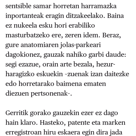
sentsible samar horretan harramazka
inportanteak eragin ditzakeelako. Baina
ez nukeela esku hori erabiliko
masturbatzeko ere, zeren idem. Beraz,
gure anatomiaren jolas-parkeari
dagokionez, gauzak nahiko garbi daude:
segi ezazue, orain arte bezala, hezur-
haragizko eskuekin –zuenak izan daitezke
edo horretarako baimena ematen
diezuen pertsonenak–.
Gerritik gorako gauzekin ezer ez dago
hain klaro. Hasteko, patente eta marken
erregistroan hiru eskaera egin dira jada