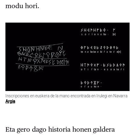
modu hori.
Inscripciones en euskera de la mano encontrada en Irulegi en Navarra
Argia
Eta gero dago historia honen galdera