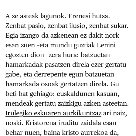
A ze asteak lagunok. Frenesi hutsa.
Zenbat pasio, zenbat ilusio, zenbat sukar.
Egia izango da azkenean ez dakit nork
esan zuen –eta mundu guztiak Lenini
egozten dion– zera hura: batzuetan
hamarkadak pasatzen direla ezer gertatu
gabe, eta derrepente egun batzuetan
hamarkada osoak gertatzen direla. Gu
beti bat gehiago: euskaldunen kasuan,
mendeak gertatu zaizkigu azken asteetan.
Irulegiko eskuaren aurkikuntzaz
ari naiz,
noski. Kristorena iruditu zaidala esan
behar nuen, baina kristo aurrekoa da,