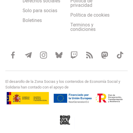
Derechos sociales
Política de
privacidad
Solo para socias
Política de cookies
Boletines
Terminos y
condiciones
El desarollo de la Zona Socias y los contenidos de Economía Social y
Solidaria han contado con el apoyo de