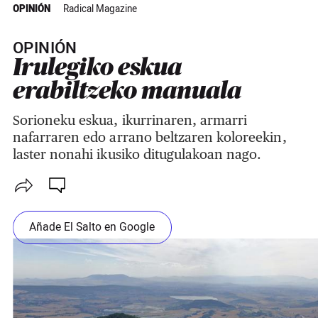
OPINIÓN
Radical Magazine
OPINIÓN
Irulegiko eskua
erabiltzeko manuala
Sorioneku eskua, ikurrinaren, armarri
nafarraren edo arrano beltzaren koloreekin,
laster nonahi ikusiko ditugulakoan nago.
Añade El Salto en Google