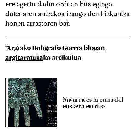
ere agertu dadin orduan hitz egingo
dutenaren antzekoa izango den hizkuntza
honen arrastoren bat.
*Argiako
Boligrafo Gorria blogan
argitaratuta
ko artikulua
Navarra es la cuna del
euskera escrito