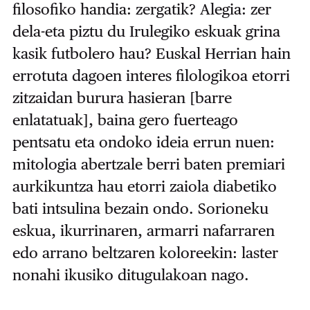
filosofiko handia: zergatik? Alegia: zer
dela-eta piztu du Irulegiko eskuak grina
kasik futbolero hau? Euskal Herrian hain
errotuta dagoen interes filologikoa etorri
zitzaidan burura hasieran [barre
enlatatuak], baina gero fuerteago
pentsatu eta ondoko ideia errun nuen:
mitologia abertzale berri baten premiari
aurkikuntza hau etorri zaiola diabetiko
bati intsulina bezain ondo. Sorioneku
eskua, ikurrinaren, armarri nafarraren
edo arrano beltzaren koloreekin: laster
nonahi ikusiko ditugulakoan nago.