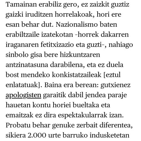
Tamainan erabiliz gero, ez zaizkit guztiz
gaizki iruditzen horrelakoak, hori ere
esan behar dut. Nazionalismo baten
erabiltzaile izatekotan –horrek dakarren
iraganaren fetitxizazio eta guzti–, nahiago
sinbolo gisa bere hizkuntzaren
antzinatasuna darabilena, eta ez duela
bost mendeko konkistatzaileak [eztul
enlatatuak]. Baina era berean: gutxienez
apologisten
garaitik dabil jendea paraje
hauetan kontu horiei bueltaka eta
emaitzak ez dira espektakularrak izan.
Probatu behar genuke zerbait diferentea,
sikiera 2.000 urte barruko indusketetan