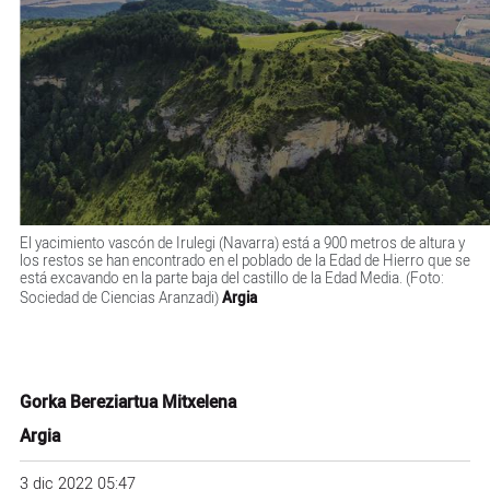
El yacimiento vascón de Irulegi (Navarra) está a 900 metros de altura y
los restos se han encontrado en el poblado de la Edad de Hierro que se
está excavando en la parte baja del castillo de la Edad Media. (Foto:
Sociedad de Ciencias Aranzadi)
Argia
Gorka Bereziartua Mitxelena
Argia
3 dic 2022 05:47