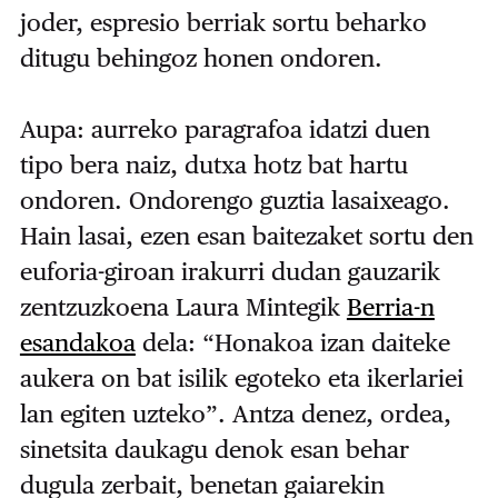
joder, espresio berriak sortu beharko
ditugu behingoz honen ondoren.
Aupa: aurreko paragrafoa idatzi duen
tipo bera naiz, dutxa hotz bat hartu
ondoren. Ondorengo guztia lasaixeago.
Hain lasai, ezen esan baitezaket sortu den
euforia-giroan irakurri dudan gauzarik
zentzuzkoena Laura Mintegik
Berria-n
esandakoa
dela: “Honakoa izan daiteke
aukera on bat isilik egoteko eta ikerlariei
lan egiten uzteko”. Antza denez, ordea,
sinetsita daukagu denok esan behar
dugula zerbait, benetan gaiarekin