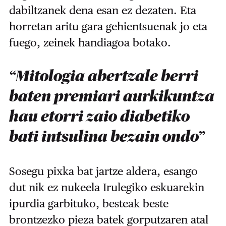
dabiltzanek dena esan ez dezaten. Eta
horretan aritu gara gehientsuenak jo eta
fuego, zeinek handiagoa botako.
“Mitologia abertzale berri
baten premiari aurkikuntza
hau etorri zaio diabetiko
bati intsulina bezain ondo”
Sosegu pixka bat jartze aldera, esango
dut nik ez nukeela Irulegiko eskuarekin
ipurdia garbituko, besteak beste
brontzezko pieza batek gorputzaren atal