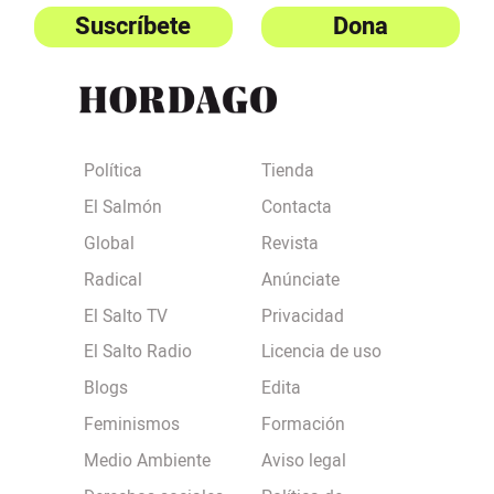
Suscríbete
Dona
Política
Tienda
El Salmón
Contacta
Global
Revista
Radical
Anúnciate
El Salto TV
Privacidad
El Salto Radio
Licencia de uso
Blogs
Edita
Feminismos
Formación
Medio Ambiente
Aviso legal