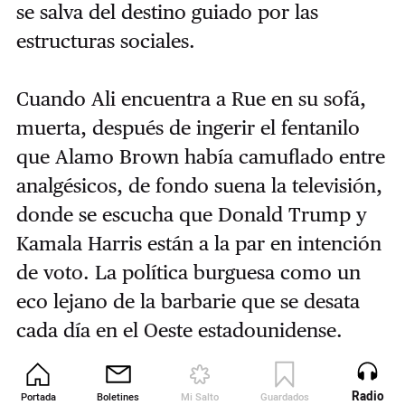
se salva del destino guiado por las
estructuras sociales.
Cuando Ali encuentra a Rue en su sofá,
muerta, después de ingerir el fentanilo
que Alamo Brown había camuflado entre
analgésicos, de fondo suena la televisión,
donde se escucha que Donald Trump y
Kamala Harris están a la par en intención
de voto. La política burguesa como un
eco lejano de la barbarie que se desata
cada día en el Oeste estadounidense.
Unas escenas después, Ali se encuentra
en el grupo de adictos que dirige,
Radio
Portada
Boletines
Mi Salto
Guardados
Revista