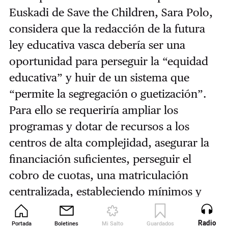
Euskadi de Save the Children, Sara Polo,
considera que la redacción de la futura
ley educativa vasca debería ser una
oportunidad para perseguir la “equidad
educativa” y huir de un sistema que
“permite la segregación o guetización”.
Para ello se requeriría ampliar los
programas y dotar de recursos a los
centros de alta complejidad, asegurar la
financiación suficientes, perseguir el
cobro de cuotas, una matriculación
centralizada, estableciendo mínimos y
máximos por centro, y eliminar la
reserva de plaza.
Radio
Portada
Boletines
Mi Salto
Guardados
Revista