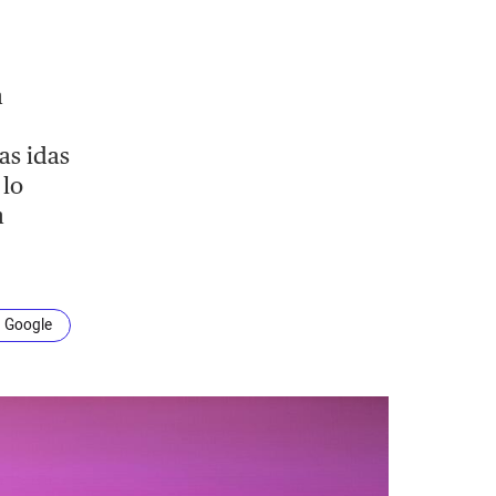
n
as idas
 lo
n
n Google