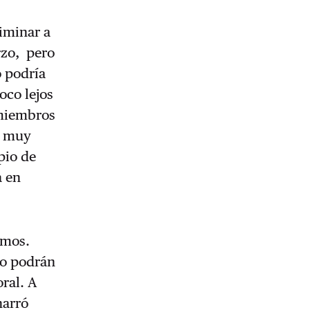
iminar a
rzo, pero
o podría
oco lejos
(miembros
o muy
pio de
a en
emos.
no podrán
ral. A
narró