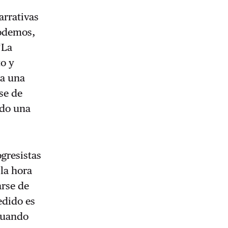
arrativas
Podemos,
‘La
to y
 a una
se de
odo una
ogresistas
 la hora
arse de
edido es
 cuando