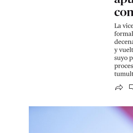
co
La vic
formal
decena
y vuel
suyo p
proces
tumul