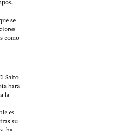
mpos.
 que se
ctores
as como
El Salto
nta hará
a la
ble es
tras su
s, ha