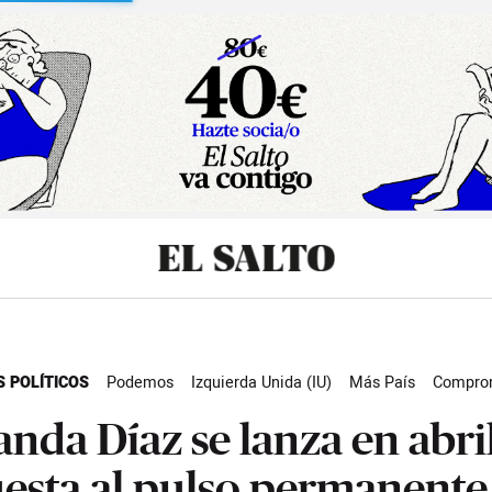
sibilidad
S POLÍTICOS
Podemos
Izquierda Unida (IU)
Más País
Compro
Díaz
Actualidad
anda Díaz se lanza en abril
esta al pulso permanente