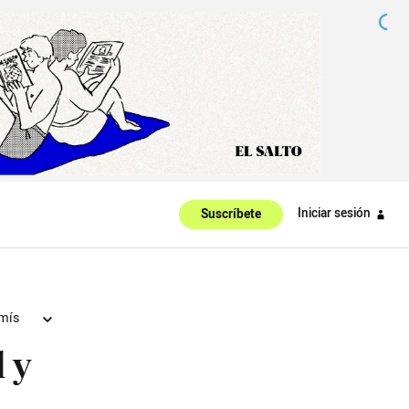
Iniciar sesión
Suscríbete
mís
 y