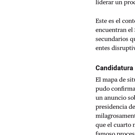
liderar un pro
Este es el con
encuentran el
secundarios q
entes disrupti
Candidatura 
El mapa de situ
pudo confirmar
un anuncio sob
presidencia d
milagrosamente
que el cuarto 
famoso proces