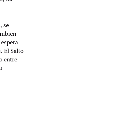
, se
También
 espera
. El Salto
o entre
au