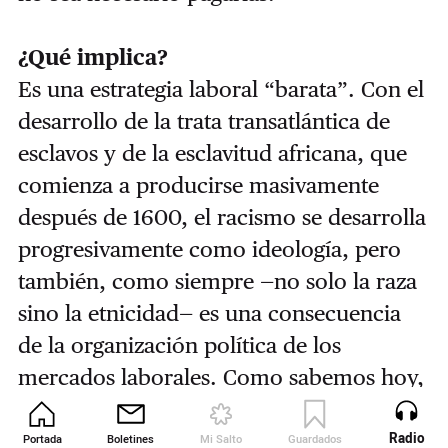
¿Qué implica?
Es una estrategia laboral “barata”. Con el
desarrollo de la trata transatlántica de
esclavos y de la esclavitud africana, que
comienza a producirse masivamente
después de 1600, el racismo se desarrolla
progresivamente como ideología, pero
también, como siempre —no solo la raza
sino la etnicidad— es una consecuencia
de la organización política de los
mercados laborales. Como sabemos hoy,
los inmigrantes se mantienen en una
parte del mercado laboral, el mercado
Radio
Portada
Boletines
Mi Salto
Guardados
Revista