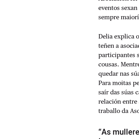
eventos sexan
sempre maiorí
Delia explica
teñen a asoci
participantes 
cousas. Mentre
quedar nas súa
Para moitas pe
saír das súas 
relación entre
traballo da As
“As muller