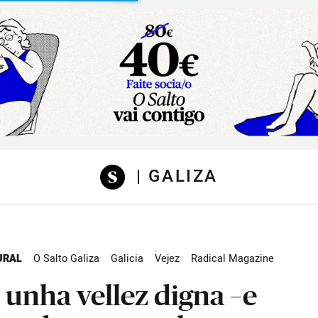
sibilidad
| GALIZA
URAL
O Salto Galiza
Galicia
Vejez
Radical Magazine
 unha vellez digna –e