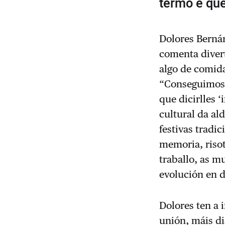
termo e qu
Dolores Bernár
comenta divert
algo de comida
“Conseguimos 
que dicirlles 
cultural da al
festivas tradi
memoria, risot
traballo, as m
evolución en 
Dolores ten a
unión, máis di