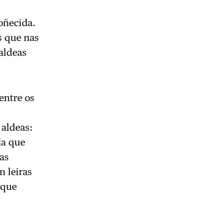
oñecida.
s que nas
aldeas
entre os
 aldeas:
da que
tas
n leiras
 que