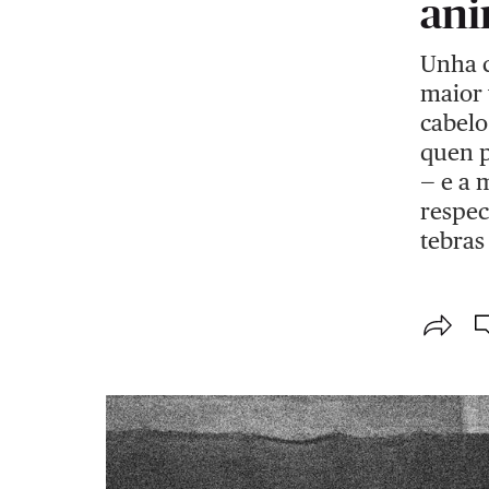
ani
Unha c
maior 
cabelo
quen p
— e a 
respec
tebras