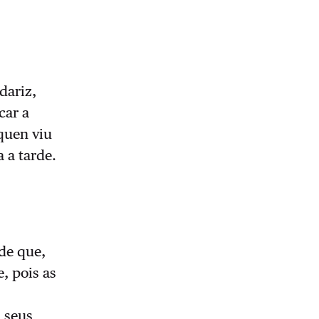
dariz,
car a
 quen viu
 a tarde.
de que,
, pois as
s seus