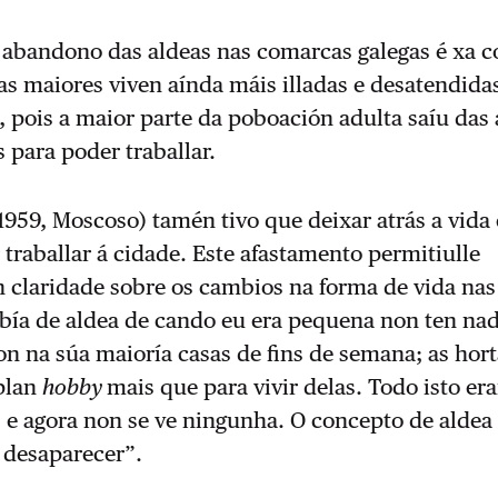
 abandono das aldeas nas comarcas galegas é xa c
as maiores viven aínda máis illadas e desatendida
 pois a maior parte da poboación adulta saíu das 
s para poder traballar.
1959, Moscoso) tamén tivo que deixar atrás a vida 
 traballar á cidade. Este afastamento permitiulle
n claridade sobre os cambios na forma de vida nas
abía de aldea de cando eu era pequena non ten na
son na súa maioría casas de fins de semana; as hor
plan
hobby
mais que para vivir delas. Todo isto era
 e agora non se ve ningunha. O concepto de aldea
 desaparecer”.