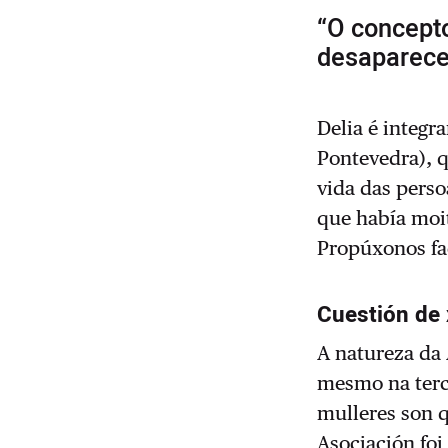
“O concepto
desaparece
Delia é integr
Pontevedra), 
vida das perso
que había moit
Propúxonos fac
Cuestión de
A natureza da
mesmo na terce
mulleres son q
Asociación foi