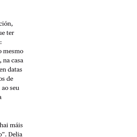
ción,
ue ter
:
 o mesmo
, na casa
 en datas
os de
s ao seu
a
“hai máis
”. Delia