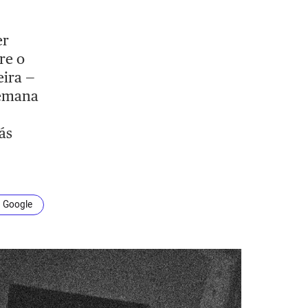
er
re o
eira —
semana
ás
n Google