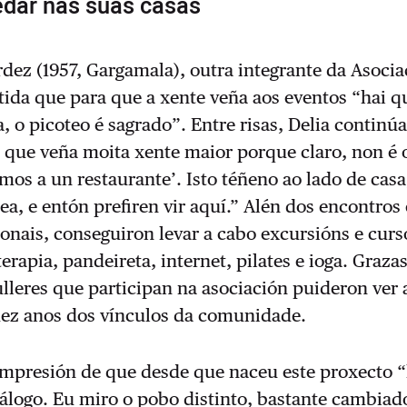
edar nas súas casas
dez (1957, Gargamala), outra integrante da Asocia
ida que para que a xente veña aos eventos “hai q
, o picoteo é sagrado”. Entre risas, Delia continúa
que veña moita xente maior porque claro, non é
‘imos a un restaurante’. Isto téñeno ao lado de casa
dea, e entón prefiren vir aquí.” Alén dos encontros
cionais, conseguiron levar a cabo excursións e curs
erapia, pandeireta, internet, pilates e ioga. Graza
ulleres que participan na asociación puideron ver 
dez anos dos vínculos da comunidade.
 impresión de que desde que naceu este proxecto 
álogo. Eu miro o pobo distinto, bastante cambiado