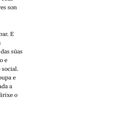
res son
bar. E
s
 das súas
o e
 social.
oupa e
ada a
irixe o