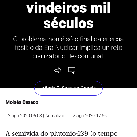
vindeiros mil
séculos
O problema non é só o final da enerxía
fósil: o da Era Nuclear implica un reto
civilizatorio descomunal.
1
Añade El Salto en Google
Moisés Casado
12 ago 2020 06:03 | Actualizado: 12 ago 2020 17:56
A semivida do plutonio-239 (o tempo