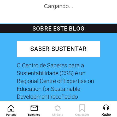
Cargando...
SOBRE ESTE BLOG
SABER SUSTENTAR
O Centro de Saberes para a
Sustentabilidade (CSS) é un
Regional Centre of Expertise on
Education for Sustainable
Development recoñecido
oficialmente pola Universidade
das Nacións Unidas. Ten como
Radio
Portada
Boletines
Mi Salto
Guardados
Revista