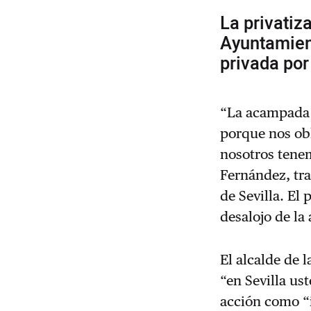
La privatiz
Ayuntamient
privada por
“La acampada 
porque nos obl
nosotros tenem
Fernández, tra
de Sevilla. El
desalojo de l
El alcalde de 
“en Sevilla us
acción como “i