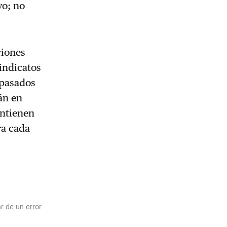
vo; no
ciones
sindicatos
 pasados
án en
antienen
ra cada
r de un error