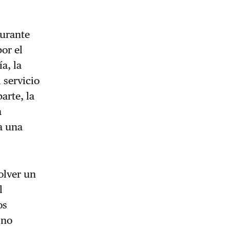
durante
or el
a, la
 servicio
arte, la
a
a una
solver un
l
os
 no