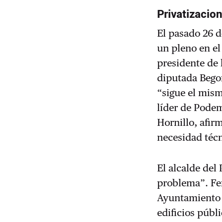
Privatizacio
El pasado 26 d
un pleno en el
presidente de 
diputada Begoñ
“sigue el mism
líder de Podem
Hornillo, afir
necesidad técn
El alcalde del
problema”. Fer
Ayuntamiento q
edificios públ