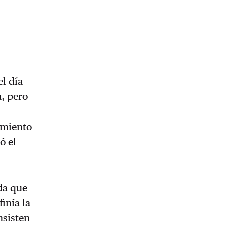
l día
a, pero
amiento
ó el
da que
inía la
nsisten