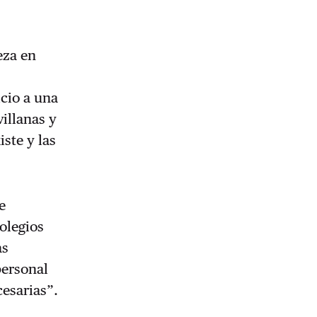
eza en
icio a una
illanas y
iste y las
e
colegios
as
personal
esarias”.