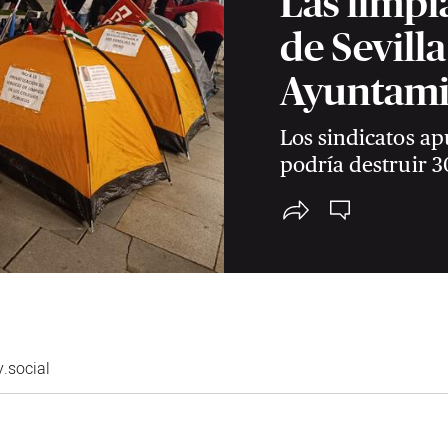
Las limpi
de Sevilla
Ayuntamie
Los sindicatos ap
podría destruir 3
.social