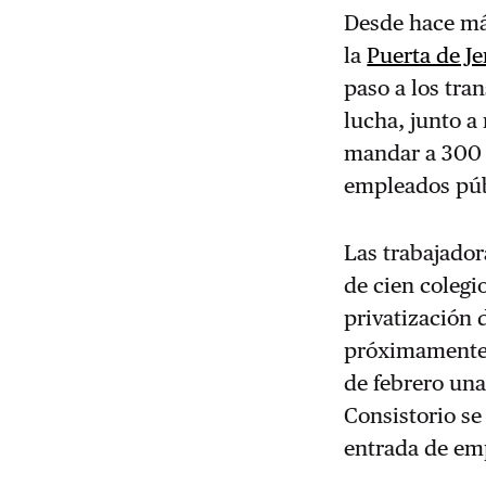
Desde hace má
la
Puerta de Je
paso a los tran
lucha, junto a
mandar a 300 f
empleados púb
Las trabajador
de cien colegi
privatización 
próximamente.
de febrero un
Consistorio se
entrada de emp