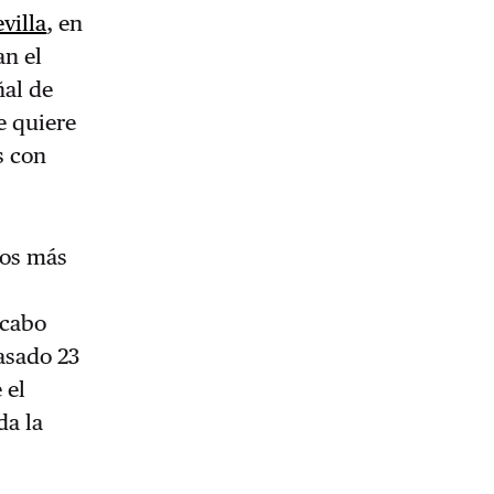
evilla
, en
an el
ñal de
e quiere
s con
los más
 cabo
asado 23
 el
da la