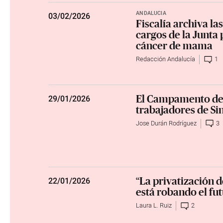
ANDALUCÍA
03
/
02/2026
Fiscalía archiva la
cargos de la Junta 
cáncer de mama
Redacción Andalucía
1
El Campamento de 
29
/
01/2026
trabajadores de Si
Jose Durán Rodríguez
3
“La privatización 
22
/
01/2026
está robando el fu
Laura L. Ruiz
2