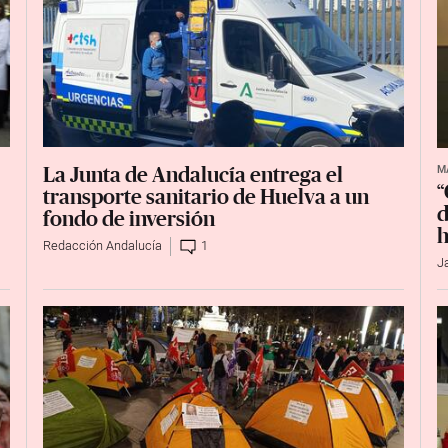
M
La Junta de Andalucía entrega el
“
transporte sanitario de Huelva a un
d
fondo de inversión
h
Redacción Andalucía
1
J