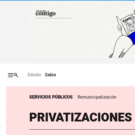
Salto a contenido
Salto a navegación
Contenidos portada
Acce
Edición:
SERVICIOS PÚBLICOS
Remunicipalización
PRIVATIZACIONES